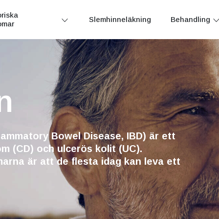
riska
Slemhinneläkning
Behandling
omar
n
lammatory Bowel Disease, IBD) är ett
 (CD) och ulcerös kolit (UC).
na är att de flesta idag kan leva ett