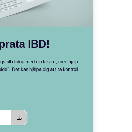
prata IBD!
sfull dialog med din läkare, med hjälp
de”. Det kan hjälpa dig att ta kontroll