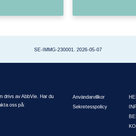
SE-IMMG-230001. 2026-05-07
om drivs av AbbVie. Har du
Användarvillkor
HE
akta oss på:
Sekretesspolicy
IN
BE
KO