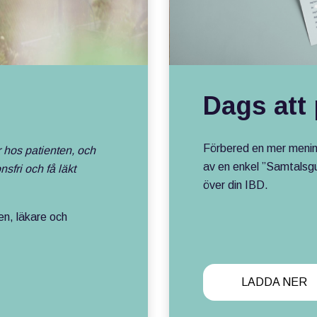
r
Dags att 
Förbered en mer mening
r hos patienten, och
av en enkel ”Samtalsgui
nsfri och få läkt
över din IBD.
en, läkare och
LADDA NER