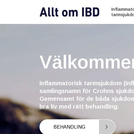
Inflammato
tarmsjukd
Välkomme
Inflammatorisk tarmsjukdom (Inf
samlingsnamn för Crohns sjukdom
Gemensamt för de båda sjukdomar
bra liv med rätt behandling.
BEHANDLING