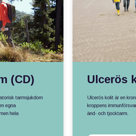
Ulcerös k
m (CD)
Ulcerös kolit är en kro
matorisk tarmsjukdom
kroppens immunförsvar
en egna
änd- och tjocktarm.
 men hela