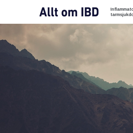
Inflammato
tarmsjukd