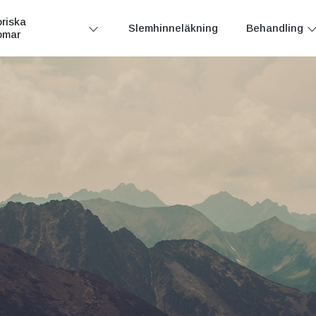
riska
Slemhinneläkning
Behandling
omar